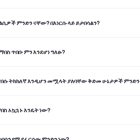
 ካልሲዎች ምንድን ናቸው? በእነርሱ ላይ ይታበሳልን?
 ማበስ ጥበቡ ምን እንደሆነ ግለፁ?
ይ ማበሱ ትክክለኛ እንዲሆን መሟላት ያለባቸው ቅድመ ሁኔታዎች ምንድን
ማበስ አኳኋኑ እንዴት ነው?
 የታበሰን የሚያፈርሰው ምንድን ነው?