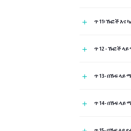
ጥ 11፡ ኹፎች እና
ጥ 12 - ኹፎች ላይ
ጥ 13- በኹፍ ላ
ጥ 14- በኹፍ ላይ 
ጥ 15- በኹፍ ላይ