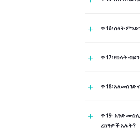
በኹፍ ላይ 
ጥ 16፡ ሰላት ምንድ
ኹፎቹን ማውለቅ:
ጥ 17፡ የሰላት ብይ
ጥ 18፡ አለመስገድ
ጥ 19- አንድ ሙስ
ረከዓዎች አሉት?