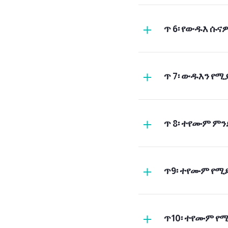
"ኢስቲንሻቅ" ሲባል:
ጥ 6፡ የውዱእ ሱ
ጥ 7፡ ውዱእን የሚ
በውዱእ አካላት መ
(
ጥ 8፡ ተየሙም ምን
ጥ9፡ ተየሙም የሚ
ዐብዱሁ ወረሱሉህ" 
ጥ10፡ ተየሙም የ