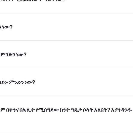
የማበስ ጊዜ ማብቂያው:
ን ነው?
ን ምንድን ነው?
 ብይኑ ምንድን ነው?
{ሰላት በምእምናን ላይ በጊዜያት የተወሰነ ግዴታ ነው። 103
ሊም በቀንና በሌሊት የሚሰግደው ስንት ግዴታ ሶላት አለበት? እያንዳንዱ 
(በመሆኑም)