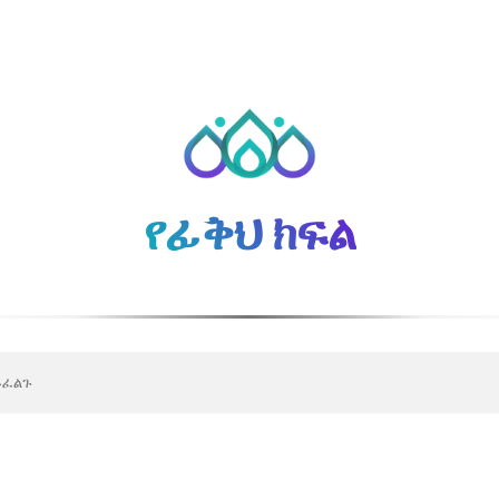
የፊቅህ ክፍል