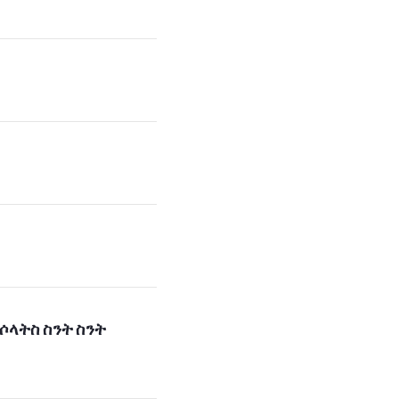
}
[ሱረቱ-ኒሳእ፡ 103]
ሶላትስ ስንት ስንት