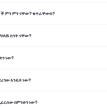
ናዎች ምን ምን ናቸው? ቁጥራቸውስ?
ያበላሹ ስንት ናቸው?
ካከል ያለውን ቅደም ተከተል መጠበቅ:
ጥርስን መፋቅ)
ድን ነው?
“አንድ አንድ ጊዜም ውዱእ አድርገዋል፤ ሁለት ሁለት
ደረገው እንዴት ነው?
"አሽሀዱ አን ላኢላሃ ኢለሏህ ወሕደሁ ላ ሸሪከ ለሁ ወ
ትርጉሙም:
ሚፈርሰው በምንድን ነው?