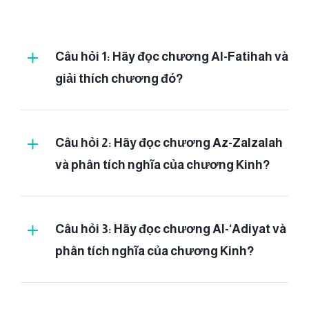
Câu hỏi 1: Hãy đọc chương Al-Fatihah và
giải thích chương đó?
Fatihah và phần giải thích ý
Câu hỏi 2: Hãy đọc chương Az-Zalzalah
nghĩa:
và phân tích nghĩa của chương Kinh?
(2)
(3)
(4)
(5)
Zalzalah và phần giải thích ý
(6)
Câu hỏi 3: Hãy đọc chương Al-‘Adiyat và
nghĩa:
(7)
phân tích nghĩa của chương Kinh?
[chương 1 –
Al-
Fatihah:
1 – 7]
‘Adiyat và phần giải thích ý
(giải thích ý nghĩa)