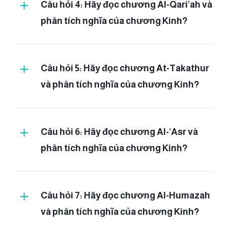
Câu hỏi 4: Hãy đọc chương Al-Qari’ah và
nghĩa:
phân tích nghĩa của chương Kinh?
(1)
Qari’ah và phần giải thích ý
Câu hỏi 5: Hãy đọc chương At-Takathur
nghĩa:
[chương 99 – Az-
và phân tích nghĩa của chương Kinh?
Zalzalah:
1 – 8]
Giải thích ý nghĩa:
{I zdaa zul zi la til ar dhu zil zaa la
Takathur và phần giải thích ý
(الله - Allah)
haa}
Câu hỏi 6: Hãy đọc chương Al-‘Asr và
nghĩa:
[chương
(cuối cùng)
phân tích nghĩa của chương Kinh?
100 - Al-
'Adiyat:
1 - 11]
(Ar-Rahman)
{Wa akh ro ja til ar dhu ath qo la
{Wal ‘ã di yaa ti dhob haa}
‘Asr và phần giải thích ý
haa}
(Ar-Rahim)
Câu hỏi 7: Hãy đọc chương Al-Humazah
nghĩa:
[chương 101 – Al-
Qari’ah:
1 – 11]
và phân tích nghĩa của chương Kinh?
Giải thích ý nghĩa:
(2)
{Wa qo lal in saa nu maa la haa}
{Fal mu ri yaa ti qod haa}
{Al qo ri ’ah}