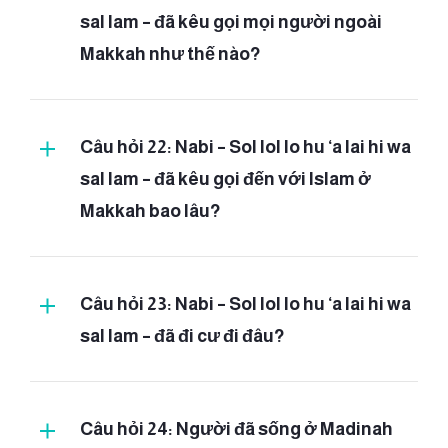
sal lam – đã kêu gọi mọi người ngoài
Isra':
Makkah như thế nào?
(Makkah)
(Palestine)
Me’raj:
(1)
Câu hỏi 22: Nabi – Sol lol lo hu ‘a lai hi wa
sal lam – đã kêu gọi đến với Islam ở
Makkah bao lâu?
Câu hỏi 23: Nabi – Sol lol lo hu ‘a lai hi wa
sal lam – đã đi cư đi đâu?
Câu hỏi 24: Người đã sống ở Madinah