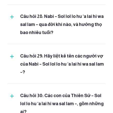
Câu hỏi 28: Nabi – Sol lol lo hu ‘a lai hi wa
sal lam – qua đời khi nào, và hưởng thọ
bao nhiêu tuổi?
(trên thế gian)
[chương 2 – Al-
Baqarah:
281]
Câu hỏi 29: Hãy liệt kê tên các người vợ
(tháng 3)
của Nabi – Sol lol lo hu ‘a lai hi wa sal lam
–?
Câu hỏi 30: Các con của Thiên Sứ – Sol
lol lo hu ‘a lai hi wa sal lam –, gồm những
ai?